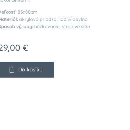
zakončeniami.
Veľkosť:
85x80cm
Materiál:
akrylová priadza, 100 % bavlna
Spôsob výroby:
háčkovanie, strojové šitie
29,00
€
Do košíka