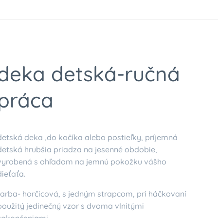
deka detská-ručná
práca
detská deka ,do kočíka alebo postieľky, príjemná
detská hrubšia priadza na jesenné obdobie,
vyrobená s ohľadom na jemnú pokožku vášho
dieťaťa.
farba- horčicová, s jedným strapcom, pri háčkovaní
použitý jedinečný vzor s dvoma vlnitými