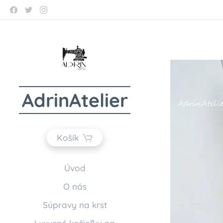
AdrinAtelier
Košík
Úvod
O nás
Súpravy na krst