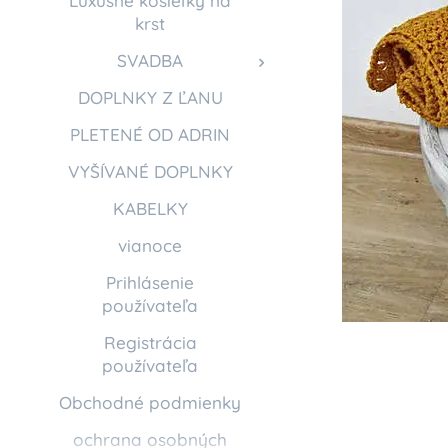
Luxusné košieľky na
krst
SVADBA
DOPLNKY Z ĽANU
PLETENÉ OD ADRIN
VYŠÍVANÉ DOPLNKY
KABELKY
vianoce
Prihlásenie
používateľa
Registrácia
používateľa
Obchodné podmienky
ochrana osobných